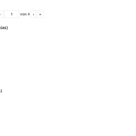
‹
von
4
›
»
ias)
)