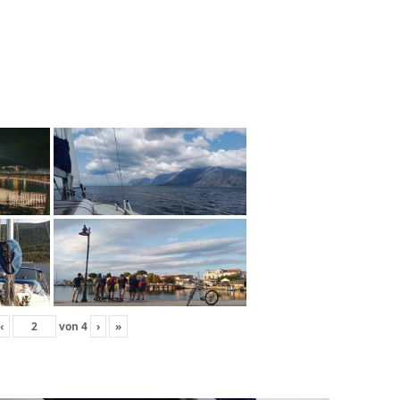
‹
von
4
›
»