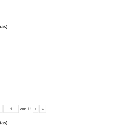
ias)
‹
von
11
›
»
ias)