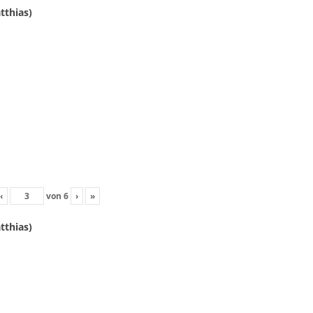
tthias)
‹
von
6
›
»
tthias)