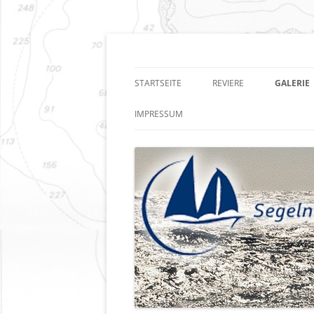
Zum
Inhalt
springen
Segeln auf allen Me
STARTSEITE
REVIERE
GALERIE
IMPRESSUM
DATENSCHUTZ