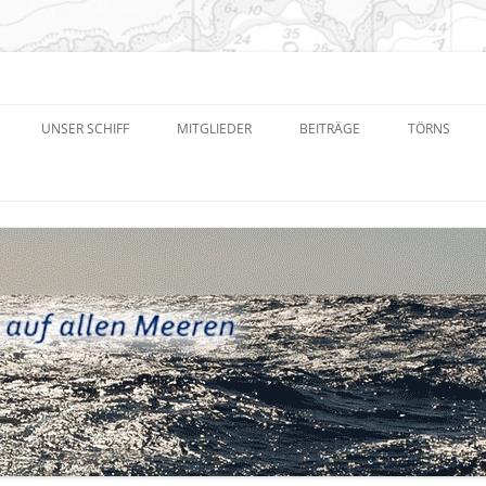
eren e.V.
UNSER SCHIFF
MITGLIEDER
BEITRÄGE
TÖRNS
NEUIGKEITEN UND TERMINE
TÖRNPLAN
SONSTIGE DOKUMENTE
PROTOKOLLE
FACEBOOK-GRUPPE