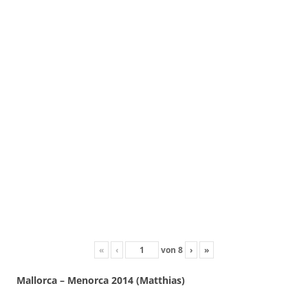
«
‹
von
8
›
»
Mallorca – Menorca 2014 (Matthias)