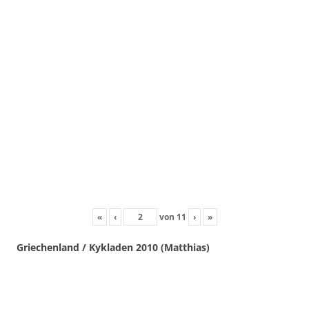
«
‹
von
11
›
»
Griechenland / Kykladen 2010 (Matthias)