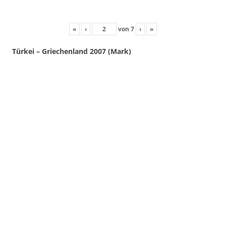
«
‹
von
7
›
»
Türkei – Griechenland 2007 (Mark)