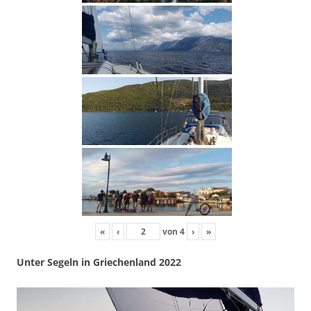
«
‹
von
4
›
»
Unter Segeln in Griechenland 2022