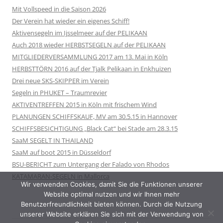
Mit Vollspeed in die Saison 2026
Der Verein hat wieder ein eigenes Schiff!
Aktivensegeln im Ijsselmeer auf der PELIKAAN
Auch 2018 wieder HERBSTSEGELN auf der PELIKAAN
MITGLIEDERVERSAMMLUNG 2017 am 13. Mai in Köln
HERBSTTÖRN 2016 auf der Tjalk Pelikaan in Enkhuizen
Drei neue SKS-SKIPPER im Verein
Segeln in PHUKET – Traumrevier
AKTIVENTREFFEN 2015 in Köln mit frischem Wind
PLANUNGEN SCHIFFSKAUF, MV am 30.5.15 in Hannover
SCHIFFSBESICHTIGUNG „Black Cat“ bei Stade am 28.3.15
SaaM SEGELT IN THAILAND
SaaM auf boot 2015 in Düsseldorf
BSU-BERICHT zum Untergang der Falado von Rhodos
KATAMARAN-SEGELN in Mallorca
Wir verwenden Cookies, damit Sie die Funktionen unserer
Website optimal nutzen und wir Ihnen mehr
Benutzerfreundlichkeit bieten können. Durch die Nutzung
unserer Website erklären Sie sich mit der Verwendung von