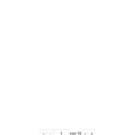
«
‹
von
10
›
»