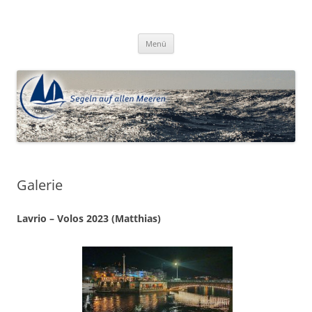
Zum
Inhalt
Segeln auf allen Meeren e.V.
springen
Menü
Galerie
Lavrio – Volos 2023 (Matthias)