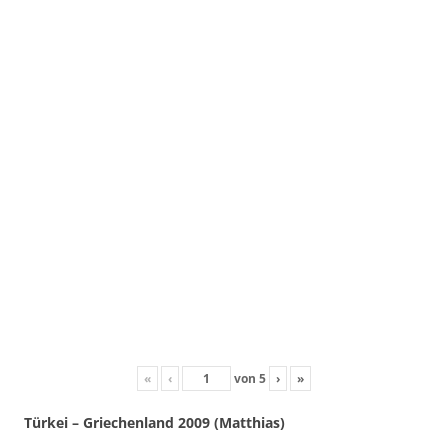
«
‹
von
5
›
»
Türkei – Griechenland 2009 (Matthias)