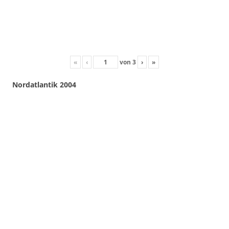
«
‹
von
3
›
»
Nordatlantik 2004