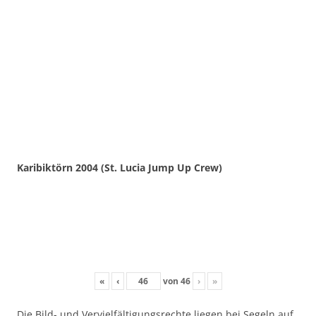
Karibiktörn 2004 (St. Lucia Jump Up Crew)
«
‹
von
46
›
»
Die Bild- und Vervielfältigungsrechte liegen bei Segeln auf