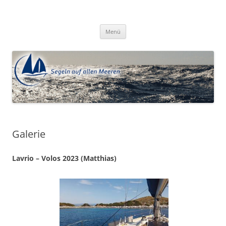
Zum
Inhalt
Segeln auf allen Meeren e.V.
springen
Menü
Galerie
Lavrio – Volos 2023 (Matthias)