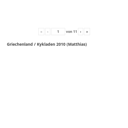
«
‹
von
11
›
»
Griechenland / Kykladen 2010 (Matthias)