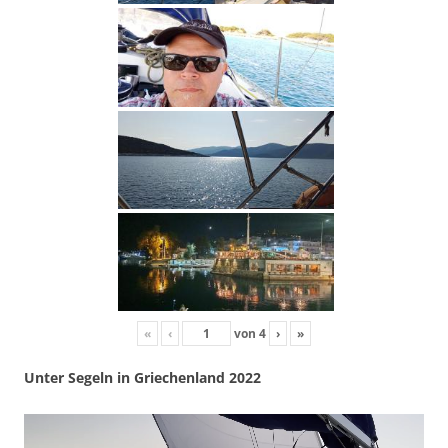
«
‹
von
4
›
»
Unter Segeln in Griechenland 2022