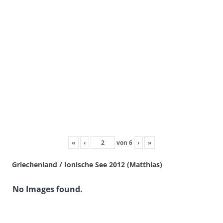
«
‹
von
6
›
»
Griechenland / Ionische See 2012 (Matthias)
No Images found.