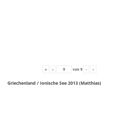
«
‹
von
9
›
»
Griechenland / Ionische See 2013 (Matthias)