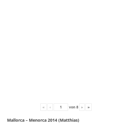
«
‹
von
8
›
»
Mallorca – Menorca 2014 (Matthias)