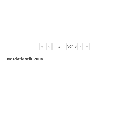
«
‹
von
3
›
»
Nordatlantik 2004