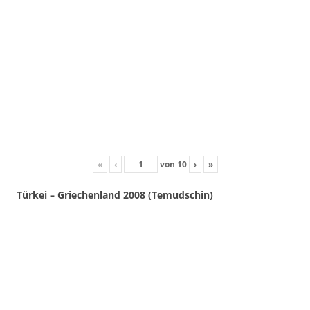
«
‹
von
10
›
»
Türkei – Griechenland 2008 (Temudschin)