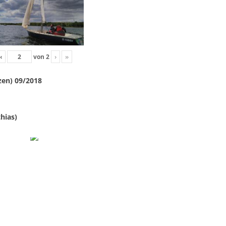
‹
von
2
›
»
zen) 09/2018
hias)