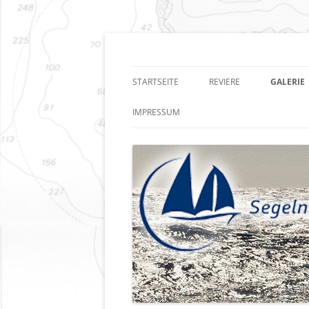
Zum
Inhalt
springen
Segeln auf allen Me
STARTSEITE
REVIERE
GALERIE
IMPRESSUM
DATENSCHUTZ