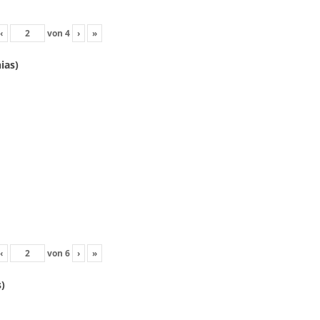
‹
von
4
›
»
ias)
‹
von
6
›
»
)