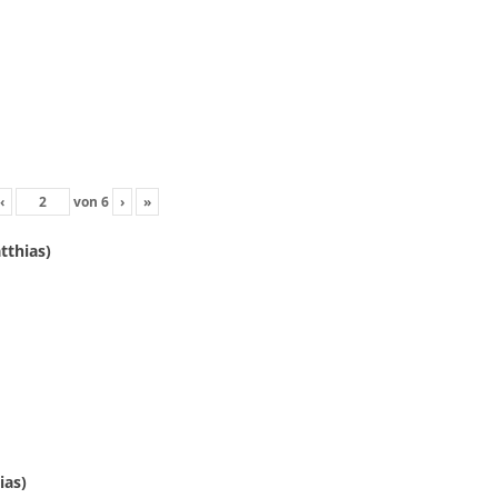
‹
von
6
›
»
tthias)
ias)