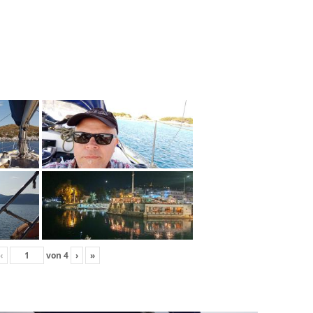
‹
von
4
›
»