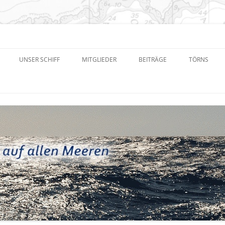
eren e.V.
UNSER SCHIFF
MITGLIEDER
BEITRÄGE
TÖRNS
NEUIGKEITEN UND TERMINE
TÖRNPLAN
SONSTIGE DOKUMENTE
PROTOKOLLE
FACEBOOK-GRUPPE