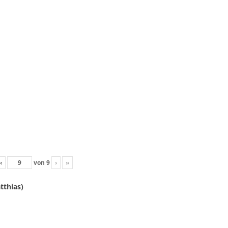
‹
von
9
›
»
tthias)