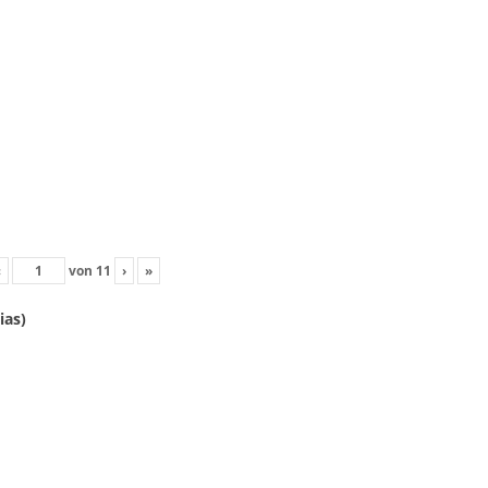
‹
von
11
›
»
ias)