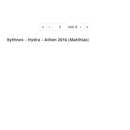
«
‹
von
4
›
»
Kythnos – Hydra – Athen 2016 (Matthias)