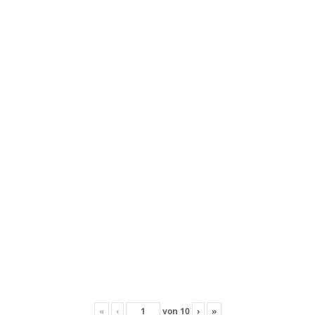
«
‹
von
10
›
»