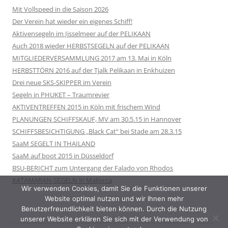
Mit Vollspeed in die Saison 2026
Der Verein hat wieder ein eigenes Schiff!
Aktivensegeln im Ijsselmeer auf der PELIKAAN
Auch 2018 wieder HERBSTSEGELN auf der PELIKAAN
MITGLIEDERVERSAMMLUNG 2017 am 13. Mai in Köln
HERBSTTÖRN 2016 auf der Tjalk Pelikaan in Enkhuizen
Drei neue SKS-SKIPPER im Verein
Segeln in PHUKET – Traumrevier
AKTIVENTREFFEN 2015 in Köln mit frischem Wind
PLANUNGEN SCHIFFSKAUF, MV am 30.5.15 in Hannover
SCHIFFSBESICHTIGUNG „Black Cat“ bei Stade am 28.3.15
SaaM SEGELT IN THAILAND
SaaM auf boot 2015 in Düsseldorf
BSU-BERICHT zum Untergang der Falado von Rhodos
KATAMARAN-SEGELN in Mallorca
Wir verwenden Cookies, damit Sie die Funktionen unserer
Website optimal nutzen und wir Ihnen mehr
Benutzerfreundlichkeit bieten können. Durch die Nutzung
unserer Website erklären Sie sich mit der Verwendung von