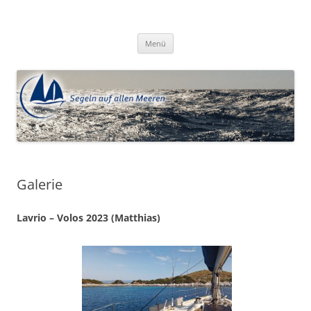
Zum
Inhalt
Segeln auf allen Meeren e.V.
springen
Menü
Galerie
Lavrio – Volos 2023 (Matthias)