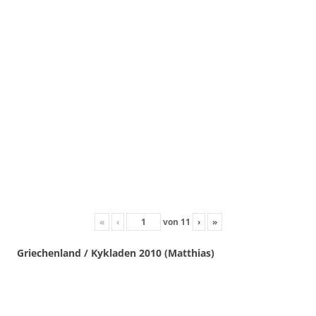
«
‹
von
11
›
»
Griechenland / Kykladen 2010 (Matthias)