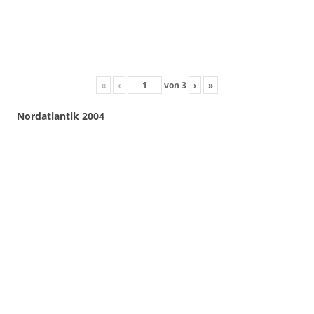
«
‹
von
3
›
»
Nordatlantik 2004