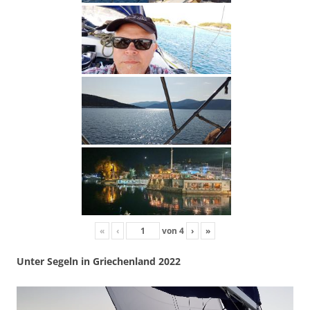
«
‹
von
4
›
»
Unter Segeln in Griechenland 2022