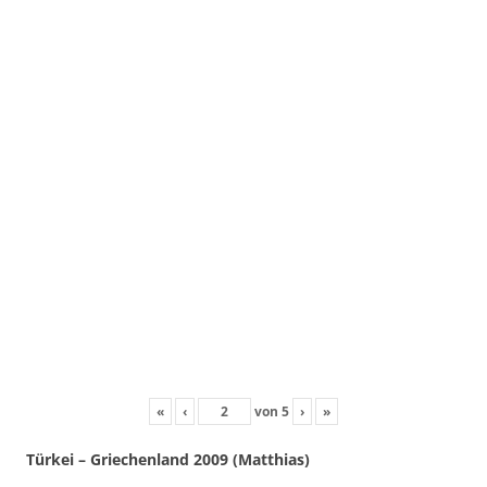
«
‹
von
5
›
»
Türkei – Griechenland 2009 (Matthias)