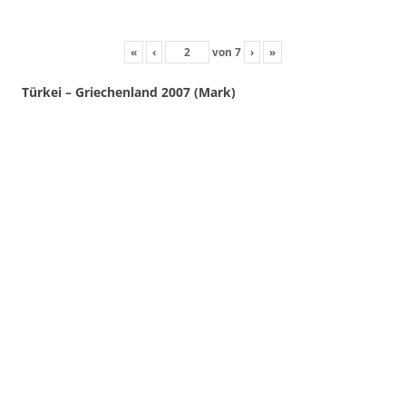
«
‹
von
7
›
»
Türkei – Griechenland 2007 (Mark)