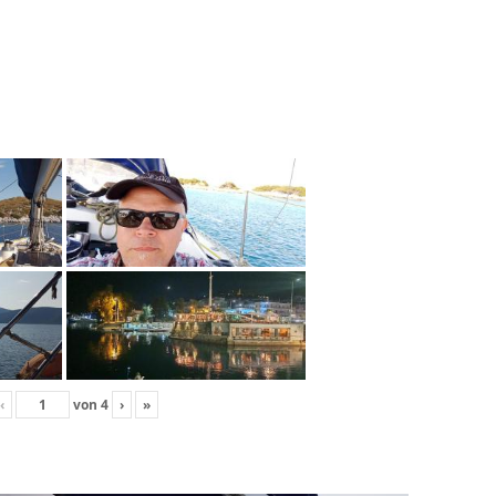
‹
von
4
›
»