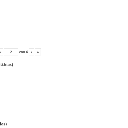
‹
von
6
›
»
tthias)
ias)