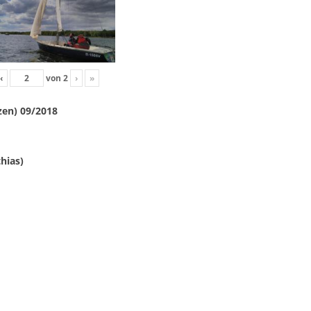
‹
von
2
›
»
zen) 09/2018
hias)