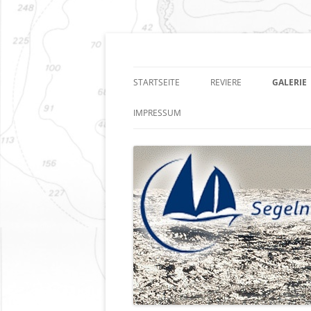
Zum
Inhalt
springen
Segeln auf allen Me
STARTSEITE
REVIERE
GALERIE
IMPRESSUM
DATENSCHUTZ