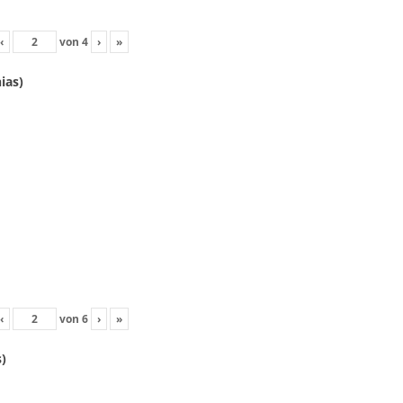
‹
von
4
›
»
ias)
‹
von
6
›
»
)