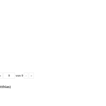
‹
von
9
›
»
tthias)