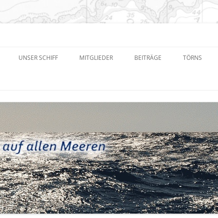
eren e.V.
UNSER SCHIFF
MITGLIEDER
BEITRÄGE
TÖRNS
NEUIGKEITEN UND TERMINE
TÖRNPLAN
SONSTIGE DOKUMENTE
PROTOKOLLE
FACEBOOK-GRUPPE