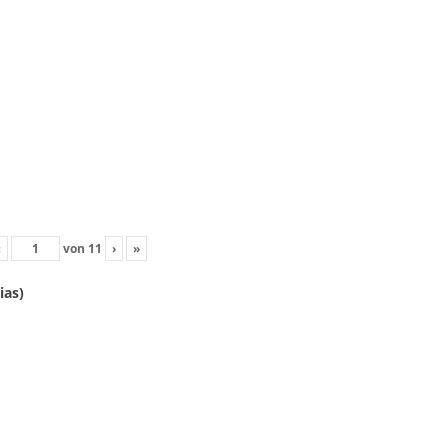
‹
von
11
›
»
ias)