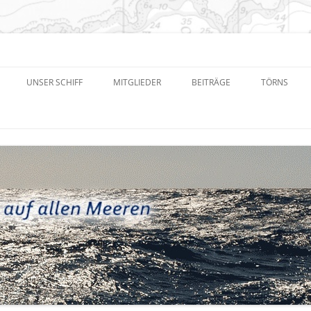
eren e.V.
UNSER SCHIFF
MITGLIEDER
BEITRÄGE
TÖRNS
NEUIGKEITEN UND TERMINE
TÖRNPLAN
SONSTIGE DOKUMENTE
PROTOKOLLE
FACEBOOK-GRUPPE