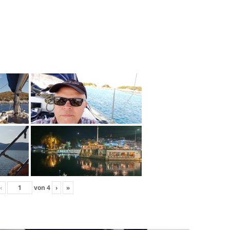
‹
von
4
›
»