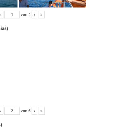
‹
von
4
›
»
ias)
‹
von
6
›
»
)