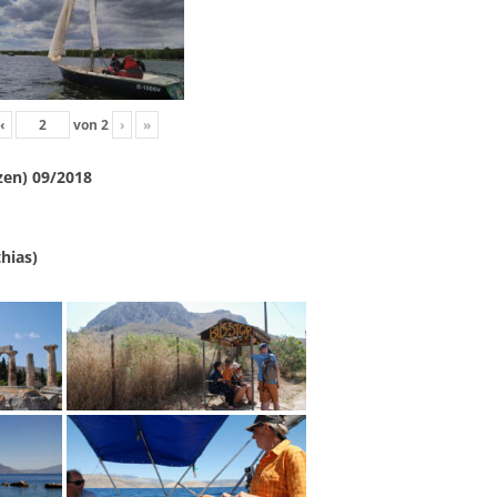
‹
von
2
›
»
zen) 09/2018
hias)