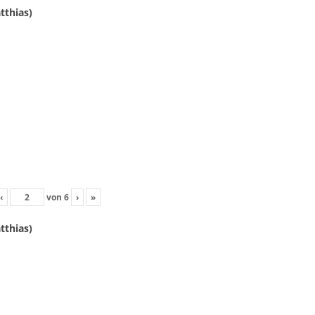
tthias)
‹
von
6
›
»
tthias)