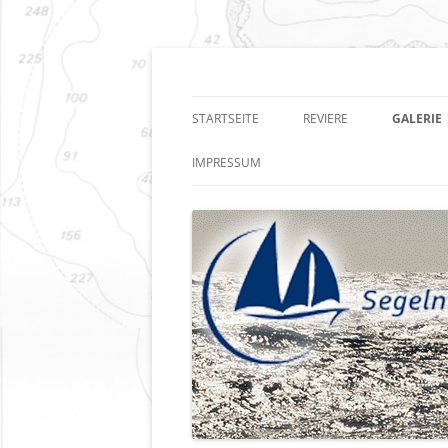
Zum
Inhalt
springen
Segeln auf allen Me
STARTSEITE
REVIERE
GALERIE
IMPRESSUM
DATENSCHUTZ