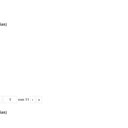
ias)
‹
von
11
›
»
ias)