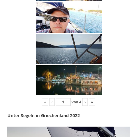
«
‹
von
4
›
»
Unter Segeln in Griechenland 2022