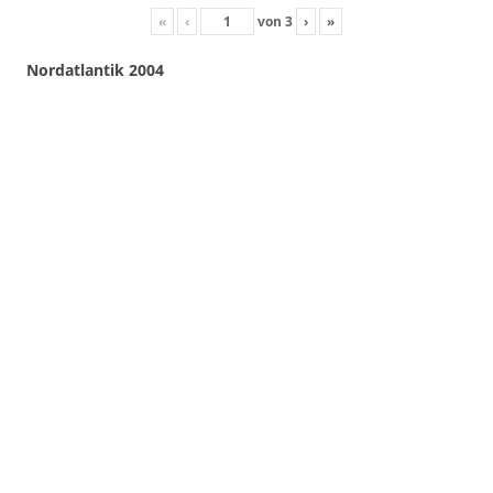
«
‹
von
3
›
»
Nordatlantik 2004