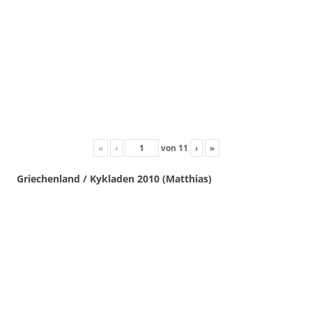
«
‹
von
11
›
»
Griechenland / Kykladen 2010 (Matthias)