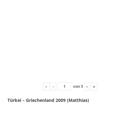
«
‹
von
5
›
»
Türkei – Griechenland 2009 (Matthias)