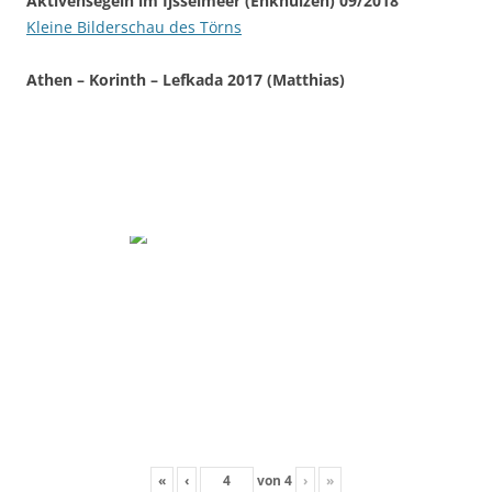
Aktivensegeln im Ijsselmeer (Enkhuizen) 09/2018
Kleine Bilderschau des Törns
Athen – Korinth – Lefkada 2017 (Matthias)
«
‹
von
4
›
»