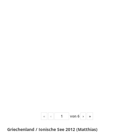
«
‹
von
6
›
»
Griechenland / Ionische See 2012 (Matthias)