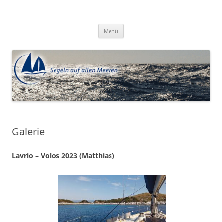
Zum
Inhalt
Segeln auf allen Meeren e.V.
springen
Menü
Galerie
Lavrio – Volos 2023 (Matthias)