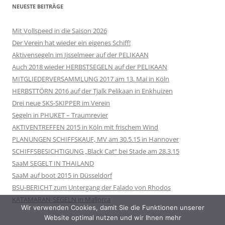
NEUESTE BEITRÄGE
Mit Vollspeed in die Saison 2026
Der Verein hat wieder ein eigenes Schiff!
Aktivensegeln im Ijsselmeer auf der PELIKAAN
Auch 2018 wieder HERBSTSEGELN auf der PELIKAAN
MITGLIEDERVERSAMMLUNG 2017 am 13. Mai in Köln
HERBSTTÖRN 2016 auf der Tjalk Pelikaan in Enkhuizen
Drei neue SKS-SKIPPER im Verein
Segeln in PHUKET – Traumrevier
AKTIVENTREFFEN 2015 in Köln mit frischem Wind
PLANUNGEN SCHIFFSKAUF, MV am 30.5.15 in Hannover
SCHIFFSBESICHTIGUNG „Black Cat“ bei Stade am 28.3.15
SaaM SEGELT IN THAILAND
SaaM auf boot 2015 in Düsseldorf
BSU-BERICHT zum Untergang der Falado von Rhodos
KATAMARAN-SEGELN in Mallorca
Wir verwenden Cookies, damit Sie die Funktionen unserer
Website optimal nutzen und wir Ihnen mehr