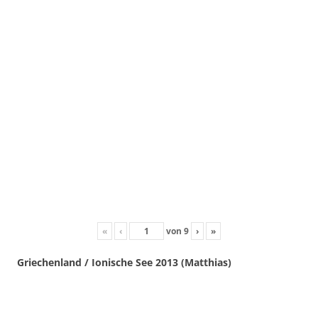
«
‹
von
9
›
»
Griechenland / Ionische See 2013 (Matthias)