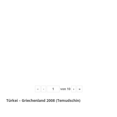
«
‹
von
10
›
»
Türkei – Griechenland 2008 (Temudschin)